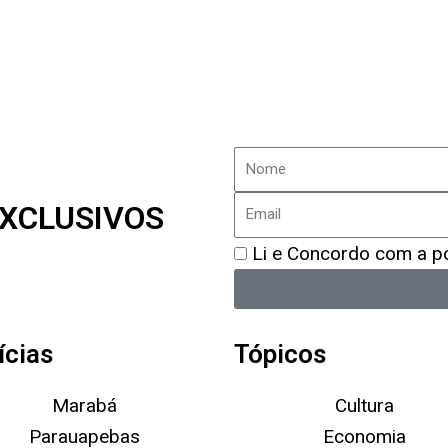
Nome
Email
XCLUSIVOS
Política
Li e Concordo com a pol
de
Privacidade
ícias
Tópicos
Marabá
Cultura
Parauapebas
Economia