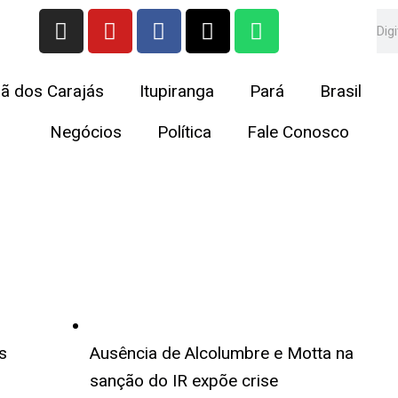
I
Y
F
X
W
Se
n
o
a
-
h
s
u
c
t
a
t
t
e
w
t
ã dos Carajás
Itupiranga
Pará
Brasil
a
u
b
i
s
g
b
o
t
a
Negócios
Política
Fale Conosco
r
e
o
t
p
a
k
e
p
m
r
s
Ausência de Alcolumbre e Motta na
sanção do IR expõe crise