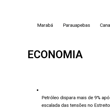
Ir
para
o
Marabá
Parauapebas
Cana
conteúdo
ECONOMIA
Petróleo dispara mais de 9% apó
escalada das tensões no Estreito