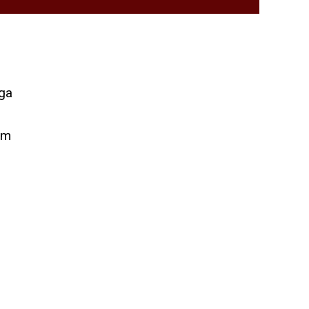
ga
om