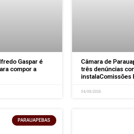
lfredo Gaspar é
Câmara de Paraua
para compor a
três denúncias con
instalaComissões
04/08/2026
PARAUAPEBAS