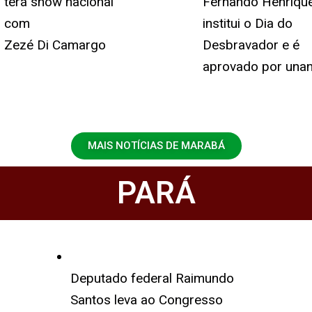
terá show nacional
Fernando Henriqu
com
institui o Dia do
Zezé Di Camargo
Desbravador e é
aprovado por una
MAIS NOTÍCIAS DE MARABÁ
PARÁ
Deputado federal Raimundo
Santos leva ao Congresso