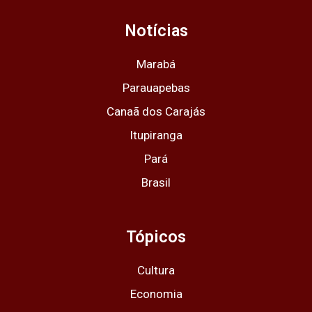
a
b
i
u
s
g
o
t
b
a
Notícias
r
o
t
e
p
a
k
e
p
m
r
Marabá
Parauapebas
Canaã dos Carajás
Itupiranga
Pará
Brasil
Tópicos
Cultura
Economia