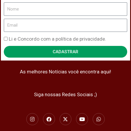
Nome
Email
Política
Li e Concordo com a política de privacidade.
de
CADASTRAR
Privacidade
As melhores Notícias você encontra aqui!
Siga nossas Redes Sociais ;)
I
F
X
Y
W
n
a
-
o
h
s
c
t
u
a
t
e
w
t
t