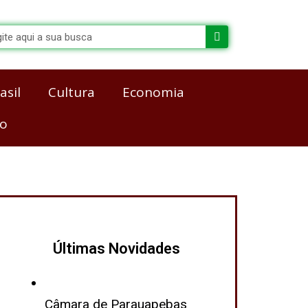
arch
asil
Cultura
Economia
co
Últimas Novidades
Câmara de Parauapebas