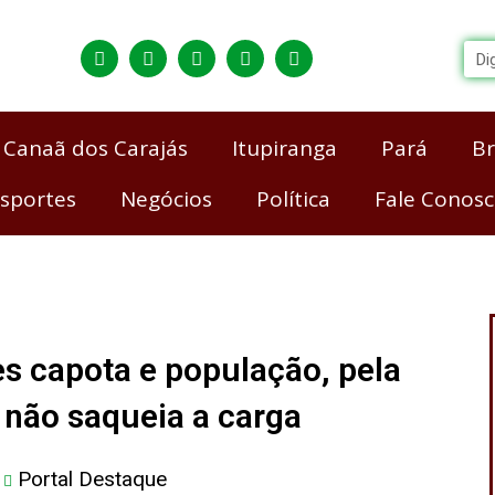
I
Y
F
X
W
n
o
a
-
h
Se
s
u
c
t
a
t
t
e
w
t
a
u
b
i
s
g
b
o
t
a
r
e
o
t
p
Canaã dos Carajás
Itupiranga
Pará
Br
a
k
e
p
m
r
sportes
Negócios
Política
Fale Conos
s capota e população, pela
, não saqueia a carga
Portal Destaque