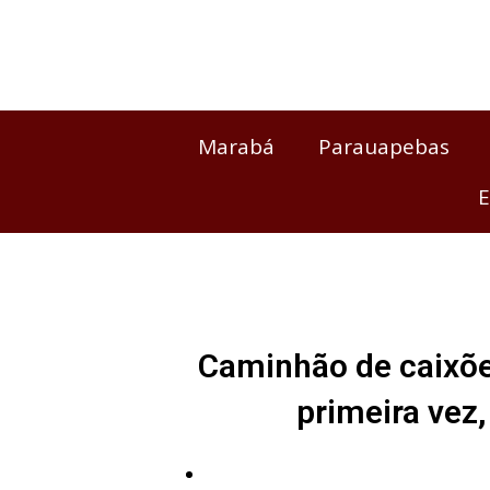
Ir
para
o
conteúdo
Marabá
Parauapebas
E
Caminhão de caixõe
primeira vez