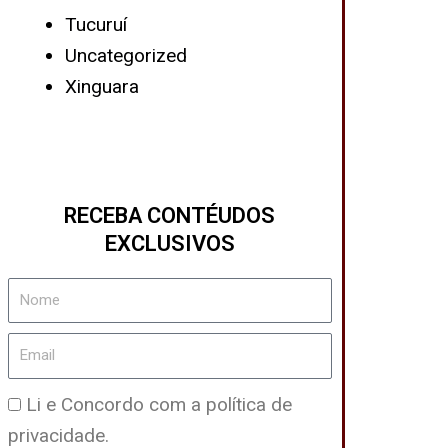
Tucuruí
Uncategorized
Xinguara
RECEBA CONTÉUDOS
EXCLUSIVOS
Nome
Email
Política
Li e Concordo com a política de
de
privacidade.