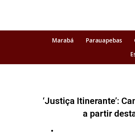
Ir
para
o
conteúdo
Marabá
Parauapebas
E
‘Justiça Itinerante’: C
a partir des