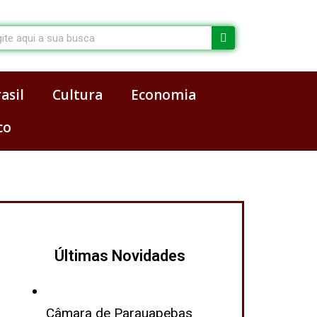
arch
asil
Cultura
Economia
co
Últimas Novidades
Câmara de Parauapebas