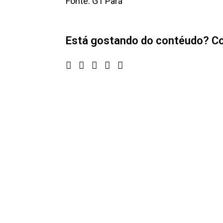
Fonte: G1 Pará
Está gostando do contéudo? Co