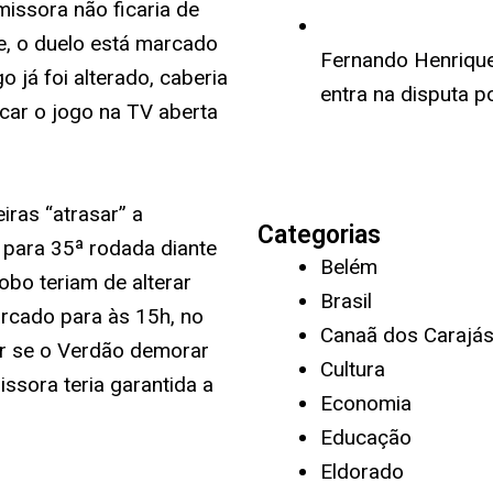
missora não ficaria de
oje, o duelo está marcado
Fernando Henrique 
o já foi alterado, caberia
entra na disputa p
car o jogo na TV aberta
iras
“atrasar” a
Categorias
e para 35ª rodada diante
Belém
obo teriam de alterar
Brasil
arcado para às 15h, no
Canaã dos Carajá
ar se o Verdão demorar
Cultura
issora teria garantida a
Economia
Educação
Eldorado