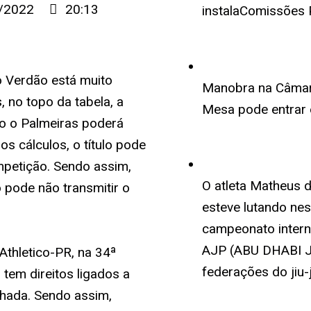
/2022
20:13
instalaComissões
o Verdão está muito
Manobra na Câmara
 no topo da tabela, a
Mesa pode entrar 
do o
Palmeiras
poderá
los cálculos, o título pode
petição. Sendo assim,
O atleta Matheus 
 pode não transmitir o
esteve lutando ne
campeonato interna
AJP (ABU DHABI J
Athletico-PR
, na 34ª
federações do jiu-j
tem direitos ligados a
chada. Sendo assim,