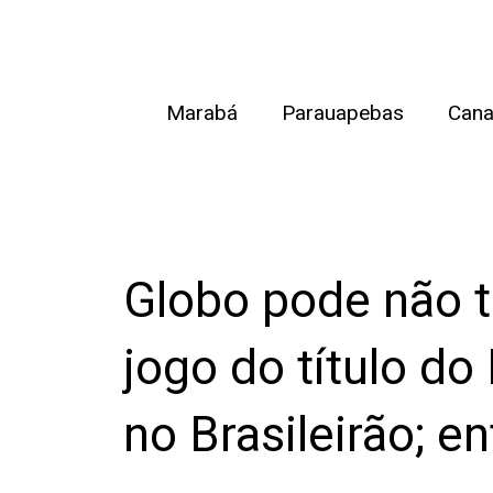
Ir
para
o
Marabá
Parauapebas
Cana
conteúdo
Globo pode não t
jogo do título do
no Brasileirão; e