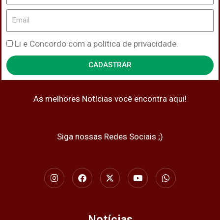
Email
Política
Li e Concordo com a política de privacidade.
de
CADASTRAR
Privacidade
As melhores Notícias você encontra aqui!
Siga nossas Redes Sociais ;)
I
F
X
Y
W
n
a
-
o
h
s
c
t
u
a
t
e
w
t
t
a
b
i
u
s
g
o
t
b
a
Notícias