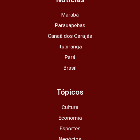
r
o
t
e
p
a
k
e
p
m
r
Marabá
Parauapebas
Canaã dos Carajás
Itupiranga
Pará
Brasil
Tópicos
Cultura
Economia
Esportes
Negócios