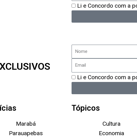
Política
Li e Concordo com a pol
de
Privacidade
Nome
Email
XCLUSIVOS
Política
Li e Concordo com a pol
de
Privacidade
ícias
Tópicos
Marabá
Cultura
Parauapebas
Economia