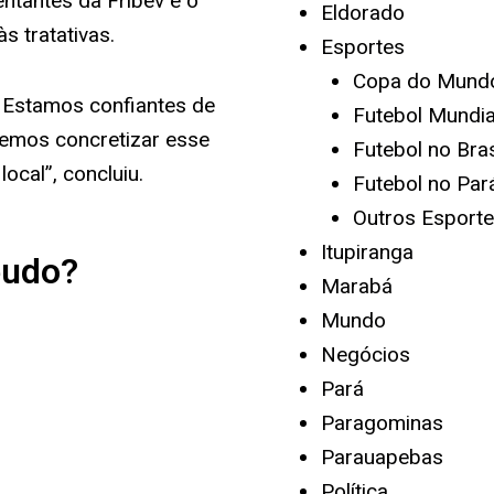
entantes da Fribev e o
Eldorado
s tratativas.
Esportes
Copa do Mund
. Estamos confiantes de
Futebol Mundia
remos concretizar esse
Futebol no Bras
ocal”, concluiu.
Futebol no Par
Outros Esport
Itupiranga
éudo?
Marabá
Mundo
Negócios
Pará
Paragominas
Parauapebas
Política