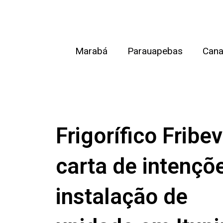
Ir
para
o
Marabá
Parauapebas
Cana
conteúdo
Frigorífico Fribe
carta de intençõ
instalação de