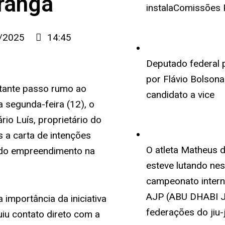
iranga
instalaComissões
/2025
14:45
Deputado federal 
por Flávio Bolson
rtante passo rumo ao
candidato a vice
 segunda-feira (12), o
rio Luís, proprietário do
s a carta de intenções
O atleta Matheus 
 do empreendimento na
esteve lutando ne
campeonato interna
AJP (ABU DHABI J
 importância da iniciativa
federações do jiu-j
iu contato direto com a