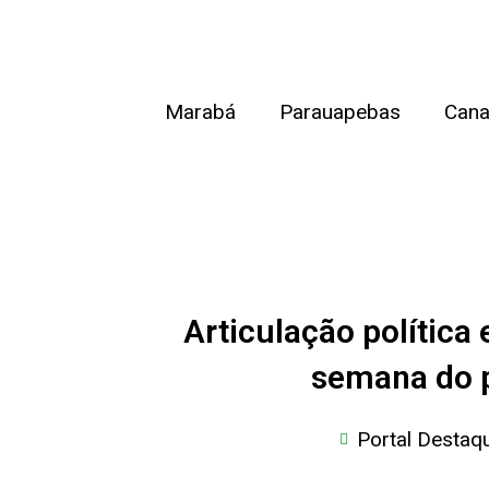
Ir
para
o
Marabá
Parauapebas
Cana
conteúdo
Articulação política
semana do p
Portal Destaq