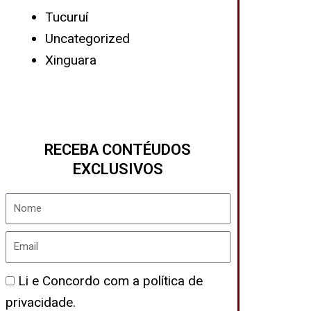
Tucuruí
Uncategorized
Xinguara
RECEBA CONTÉUDOS
EXCLUSIVOS
Nome
Email
Política
Li e Concordo com a política de
de
privacidade.