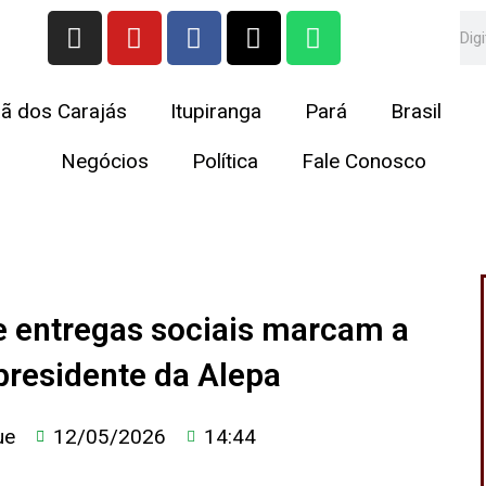
I
Y
F
X
W
Se
n
o
a
-
h
s
u
c
t
a
t
t
e
w
t
ã dos Carajás
Itupiranga
Pará
Brasil
a
u
b
i
s
g
b
o
t
a
Negócios
Política
Fale Conosco
r
e
o
t
p
a
k
e
p
m
r
 e entregas sociais marcam a
residente da Alepa
ue
12/05/2026
14:44