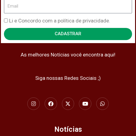
Email
Política
Li e Concordo com a política de privacidade.
de
CADASTRAR
Privacidade
As melhores Notícias você encontra aqui!
Siga nossas Redes Sociais ;)
I
F
X
Y
W
n
a
-
o
h
s
c
t
u
a
t
e
w
t
t
a
b
i
u
s
g
o
t
b
a
Notícias
r
o
t
e
p
a
k
e
p