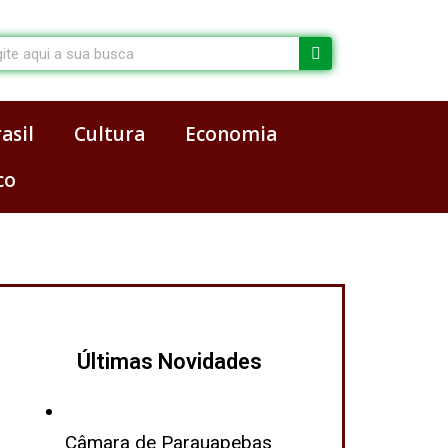
arch
asil
Cultura
Economia
co
Últimas Novidades
Câmara de Parauapebas