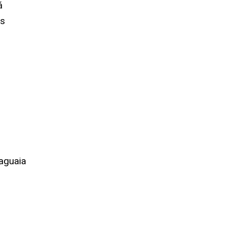
á
es
aguaia