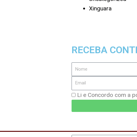
Xinguara
RECEBA CONT
Nome
Email
Política
Li e Concordo com a pol
de
Privacidade