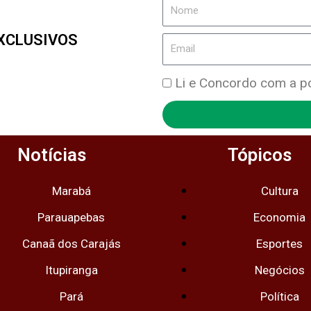
Nome
XCLUSIVOS
Email
Política
Li e Concordo com a pol
de
Privacidade
Notícias
Tópicos
Marabá
Cultura
Parauapebas
Economia
Canaã dos Carajás
Esportes
Itupiranga
Negócios
Pará
Política