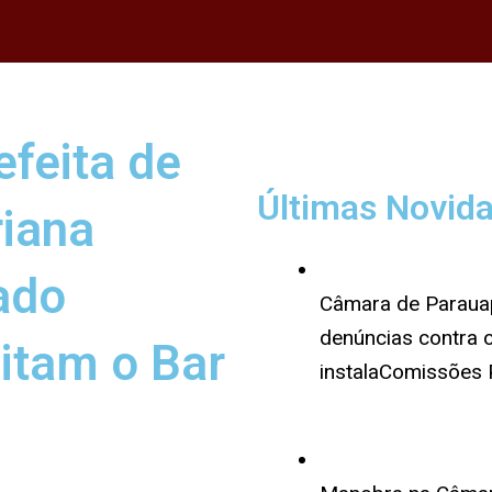
efeita de
Últimas Novid
riana
ado
Câmara de Paraua
denúncias contra o
itam o Bar
instalaComissões