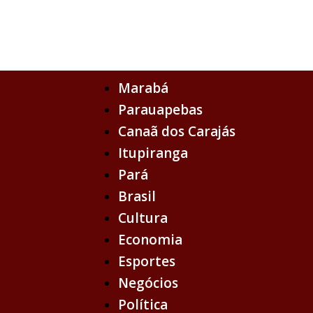
Ir
para
o
conteúdo
Marabá
Parauapebas
Canaã dos Carajás
Itupiranga
Pará
Brasil
Cultura
Economia
Esportes
Negócios
Política