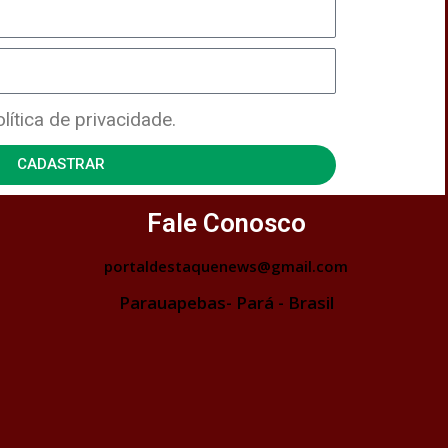
ítica de privacidade.
CADASTRAR
Fale Conosco
portaldestaquenews@gmail.com
Parauapebas- Pará - Brasil