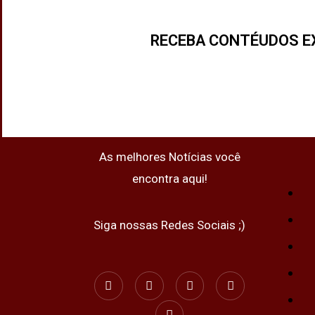
RECEBA CONTÉUDOS E
As melhores Notícias você
encontra aqui!
Siga nossas Redes Sociais ;)
I
F
W
X
Y
n
a
h
-
o
s
c
a
t
u
t
e
t
w
t