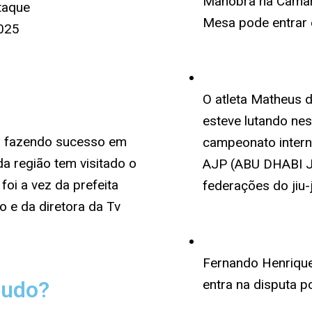
Manobra na Câmara
taque
Mesa pode entrar 
025
O atleta Matheus 
esteve lutando ne
m fazendo sucesso em
campeonato interna
a região tem visitado o
AJP (ABU DHABI J
foi a vez da prefeita
federações do jiu-j
 e da diretora da Tv
Fernando Henrique 
entra na disputa p
éudo?