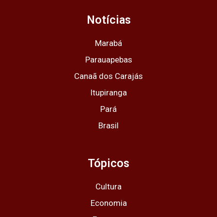
a
b
i
u
s
g
o
t
b
a
Notícias
r
o
t
e
p
a
k
e
p
m
r
Marabá
Parauapebas
Canaã dos Carajás
Itupiranga
Pará
Brasil
Tópicos
Cultura
Economia