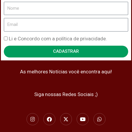
Nome
Email
Política
Li e Concordo com a política de privacidade.
de
CADASTRAR
Privacidade
As melhores Notícias você encontra aqui!
Siga nossas Redes Sociais ;)
I
F
X
Y
W
n
a
-
o
h
s
c
t
u
a
t
e
w
t
t