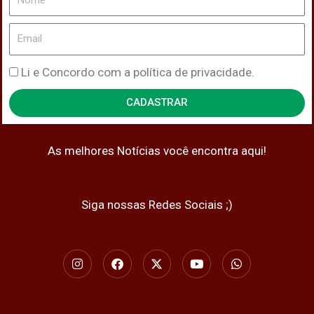
Email
Política
Li e Concordo com a política de privacidade.
de
CADASTRAR
Privacidade
As melhores Notícias você encontra aqui!
Siga nossas Redes Sociais ;)
I
F
X
Y
W
n
a
-
o
h
s
c
t
u
a
t
e
w
t
t
a
b
i
u
s