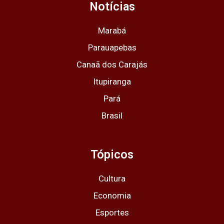
g
o
t
b
a
Notícias
r
o
t
e
p
a
k
e
p
m
r
Marabá
Parauapebas
Canaã dos Carajás
Itupiranga
Pará
Brasil
Tópicos
Cultura
Economia
Esportes