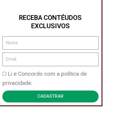
RECEBA CONTÉUDOS
EXCLUSIVOS
Nome
Email
Política
Li e Concordo com a política de
de
privacidade.
Privacidade
CADASTRAR