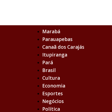
Ir
para
o
conteúdo
Marabá
Parauapebas
Canaã dos Carajás
Itupiranga
Pará
Brasil
Cultura
Economia
Esportes
Negócios
Política