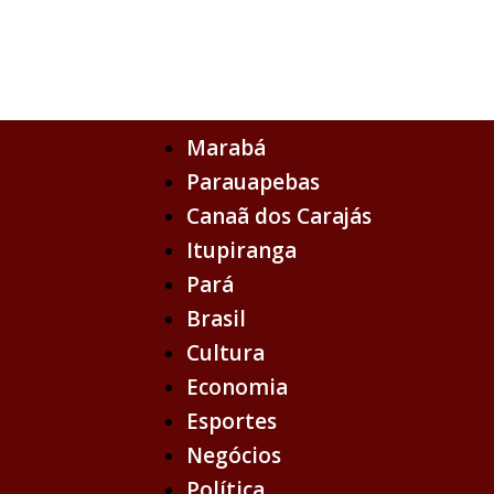
Ir
para
o
conteúdo
Marabá
Parauapebas
Canaã dos Carajás
Itupiranga
Pará
Brasil
Cultura
Economia
Esportes
Negócios
Política