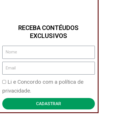
RECEBA CONTÉUDOS
EXCLUSIVOS
Nome
Email
Política
Li e Concordo com a política de
de
privacidade.
Privacidade
CADASTRAR