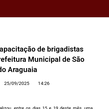
apacitação de brigadistas
efeitura Municipal de São
do Araguaia
25/09/2025
14:26
ealizou, entre os dias 15 e 19 deste mês, uma