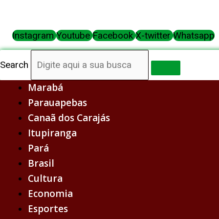
Ir
para
Instagram
Youtube
Facebook
X-twitter
Whatsapp
o
conteúdo
Search
Marabá
Parauapebas
Canaã dos Carajás
Itupiranga
Pará
Brasil
Cultura
Economia
Esportes