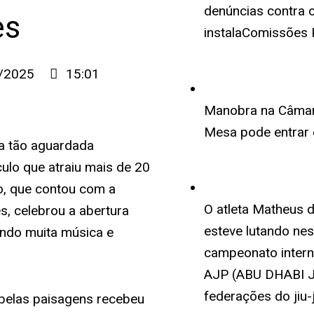
denúncias contra o
es
instalaComissões
/2025
15:01
Manobra na Câmara
Mesa pode entrar 
ua tão aguardada
lo que atraiu mais de 20
to, que contou com a
O atleta Matheus 
, celebrou a abertura
esteve lutando ne
zendo muita música e
campeonato interna
AJP (ABU DHABI J
federações do jiu-j
 belas paisagens recebeu