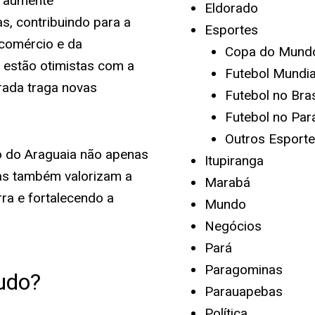
es aumente
Eldorado
s, contribuindo para a
Esportes
comércio e da
Copa do Mund
 estão otimistas com a
Futebol Mundia
ada traga novas
Futebol no Bras
Futebol no Par
Outros Esport
 do Araguaia não apenas
Itupiranga
mas também valorizam a
Marabá
rra e fortalecendo a
Mundo
Negócios
Pará
Paragominas
udo?
Parauapebas
Política