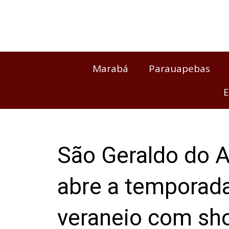
Ir
para
o
conteúdo
Marabá
Parauapebas
E
São Geraldo do A
abre a temporad
veraneio com sh