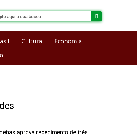
arch
asil
Cultura
Economia
co
ades
pebas aprova recebimento de três