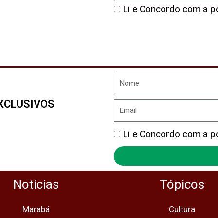
Política
Li e Concordo com a pol
de
Privacidade
Nome
XCLUSIVOS
Email
Política
Li e Concordo com a pol
de
Privacidade
Notícias
Tópicos
Marabá
Cultura