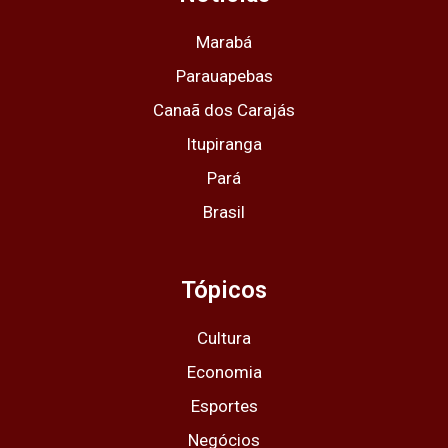
a
k
e
p
m
r
Marabá
Parauapebas
Canaã dos Carajás
Itupiranga
Pará
Brasil
Tópicos
Cultura
Economia
Esportes
Negócios