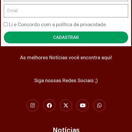
Email
Política
Li e Concordo com a política de privacidade.
de
CADASTRAR
Privacidade
As melhores Notícias você encontra aqui!
Siga nossas Redes Sociais ;)
I
F
X
Y
W
n
a
-
o
h
s
c
t
u
a
t
e
w
t
t
a
b
i
u
s
g
o
t
b
a
Notícias
r
o
t
e
p