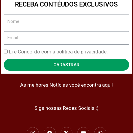
RECEBA CONTÉUDOS EXCLUSIVOS
Nome
Email
Política
Li e Concordo com a política de privacidade.
de
CADASTRAR
Privacidade
As melhores Notícias você encontra aqui!
Siga nossas Redes Sociais ;)
I
F
X
Y
W