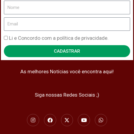
Nome
Email
Política
Li e Concordo com a política de privacidade.
de
CADASTRAR
Privacidade
As melhores Notícias você encontra aqui!
Siga nossas Redes Sociais ;)
I
F
X
Y
W
n
a
-
o
h
s
c
t
u
a
t
e
w
t
t