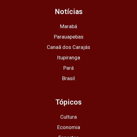
a
b
i
u
s
g
o
t
b
a
Notícias
r
o
t
e
p
a
k
e
p
m
r
Marabá
Parauapebas
Canaã dos Carajás
Itupiranga
Pará
Brasil
Tópicos
Cultura
Economia