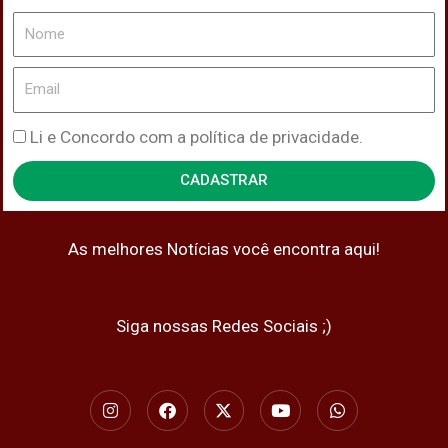
Nome
Email
Política
Li e Concordo com a política de privacidade.
de
CADASTRAR
Privacidade
As melhores Notícias você encontra aqui!
Siga nossas Redes Sociais ;)
I
F
X
Y
W
n
a
-
o
h
s
c
t
u
a