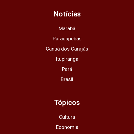
t
e
w
t
t
a
b
i
u
s
g
o
t
b
a
Notícias
r
o
t
e
p
a
k
e
p
m
r
Marabá
Parauapebas
Canaã dos Carajás
Itupiranga
Pará
Brasil
Tópicos
Cultura
Economia