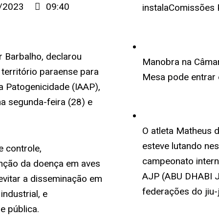
/2023
09:40
instalaComissões
 Barbalho, declarou
Manobra na Câmara
território paraense para
Mesa pode entrar 
ta Patogenicidade (IAAP),
 na segunda-feira (28) e
O atleta Matheus 
esteve lutando ne
 controle,
campeonato interna
unção da doença em aves
AJP (ABU DHABI J
 evitar a disseminação em
federações do jiu-j
industrial, e
 pública.