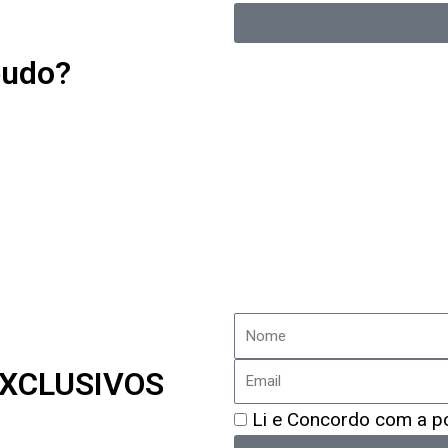
de
Privacidade
éudo?
Nome
Email
XCLUSIVOS
Política
Li e Concordo com a pol