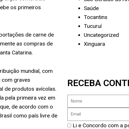
cebe os primeiros
Saúde
Tocantins
Tucuruí
portações de carne de
Uncategorized
iamente as compras de
Xinguara
anta Catarina.
tribuição mundial, com
e com graves
RECEBA CONT
l de produtos avícolas.
da pela primeira vez em
Nome
 o que, de acordo com o
Email
asil como país livre de
Política
Li e Concordo com a pol