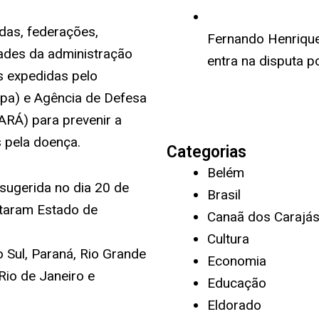
adas, federações,
Fernando Henrique 
dades da administração
entra na disputa p
s expedidas pelo
apa) e Agência de Defesa
RÁ) para prevenir a
 pela doença.
Categorias
Belém
sugerida no dia 20 de
Brasil
etaram Estado de
Canaã dos Carajá
Cultura
 Sul, Paraná, Rio Grande
Economia
 Rio de Janeiro e
Educação
Eldorado