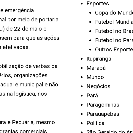
Esportes
 de emergência
Copa do Mund
nal por meio de portaria
Futebol Mundia
OU) de 22 de maio e
Futebol no Bras
essem para que as ações
Futebol no Par
 efetivadas.
Outros Esport
Itupiranga
obilização de verbas da
Marabá
érios, organizações
Mundo
adual e municipal e não
Negócios
s na logística, nos
Pará
Paragominas
Parauapebas
ura e Pecuária, mesmo
Política
granjas comerciais
São Geraldo do Ar