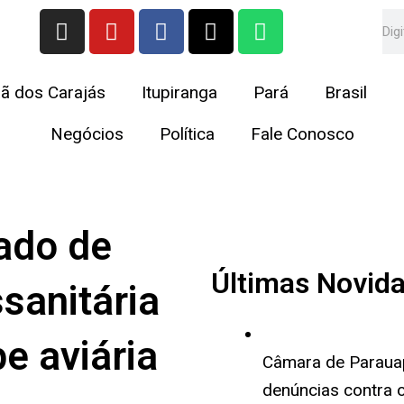
I
Y
F
X
W
Se
n
o
a
-
h
s
u
c
t
a
t
t
e
w
t
ã dos Carajás
Itupiranga
Pará
Brasil
a
u
b
i
s
g
b
o
t
a
Negócios
Política
Fale Conosco
r
e
o
t
p
a
k
e
p
m
r
ado de
Últimas Novid
sanitária
e aviária
Câmara de Paraua
denúncias contra o