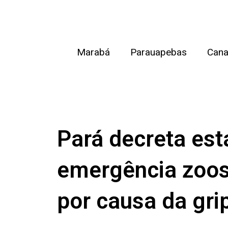
Ir
para
o
Marabá
Parauapebas
Cana
conteúdo
Pará decreta est
emergência zoos
por causa da grip