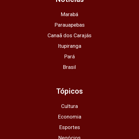
r
o
t
e
p
a
k
e
p
m
r
Marabá
Parauapebas
Canaã dos Carajás
Itupiranga
Pará
Brasil
Tópicos
Cultura
Economia
Esportes
Negócios