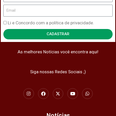
Email
Política
Li e Concordo com a política de privacidade.
de
CADASTRAR
Privacidade
As melhores Notícias você encontra aqui!
Siga nossas Redes Sociais ;)
I
F
X
Y
W
n
a
-
o
h
s
c
t
u
a
t
e
w
t
t
a
b
i
u
s
g
o
t
b
a
Notícias