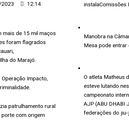
/2023
12:14
instalaComissões
com mais de 15 mil maços
Manobra na Câmara
es foram flagrados
Mesa pode entrar 
auari,
 Ilha do Marajó.
O atleta Matheus 
a Operação Impacto,
esteve lutando ne
riminalidade.
campeonato interna
AJP (ABU DHABI J
zia patrulhamento rural
federações do jiu-j
 porte com origem