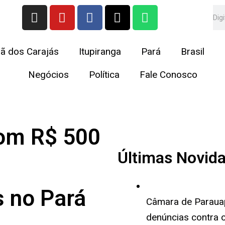
I
Y
F
X
W
Se
n
o
a
-
h
s
u
c
t
a
t
t
e
w
t
ã dos Carajás
Itupiranga
Pará
Brasil
a
u
b
i
s
g
b
o
t
a
Negócios
Política
Fale Conosco
r
e
o
t
p
a
k
e
p
m
r
com R$ 500
Últimas Novid
 no Pará
Câmara de Paraua
denúncias contra o