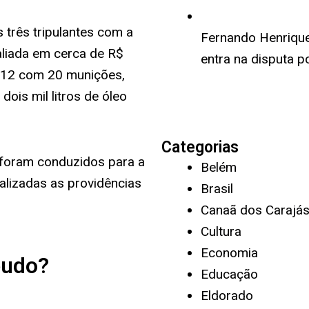
 três tripulantes com a
Fernando Henrique 
aliada em cerca de R$
entra na disputa p
e 12 com 20 munições,
ois mil litros de óleo
Categorias
 foram conduzidos para a
Belém
ealizadas as providências
Brasil
Canaã dos Carajá
Cultura
Economia
éudo?
Educação
Eldorado