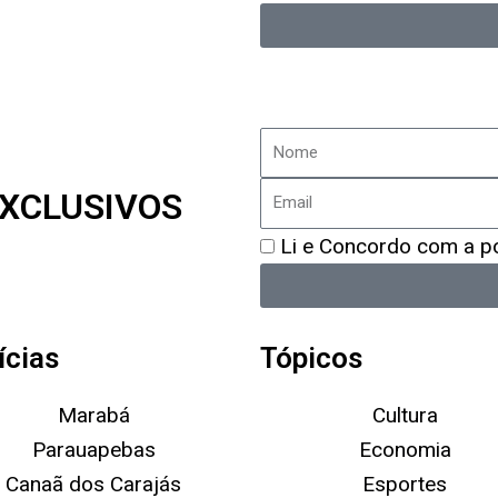
de
Privacidade
Nome
Email
XCLUSIVOS
Política
Li e Concordo com a pol
de
Privacidade
ícias
Tópicos
Marabá
Cultura
Parauapebas
Economia
Canaã dos Carajás
Esportes