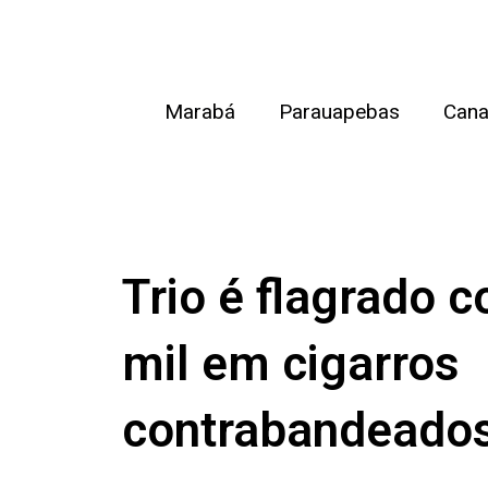
Ir
para
o
Marabá
Parauapebas
Cana
conteúdo
Trio é flagrado 
mil em cigarros
contrabandeados