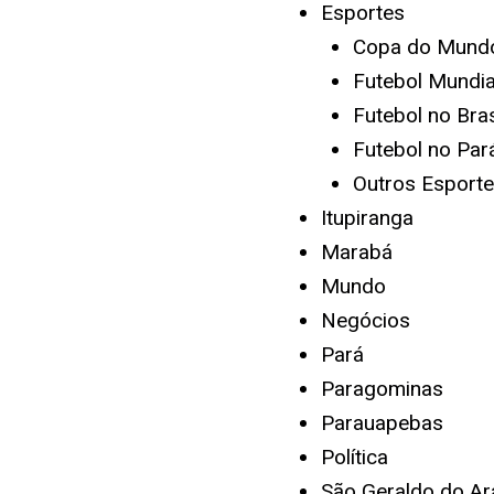
Esportes
Copa do Mund
Futebol Mundia
Futebol no Bras
Futebol no Par
Outros Esport
Itupiranga
Marabá
Mundo
Negócios
Pará
Paragominas
Parauapebas
Política
São Geraldo do Ar