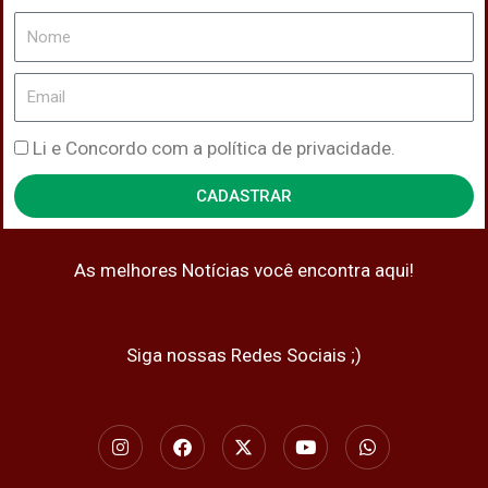
Nome
Email
Política
Li e Concordo com a política de privacidade.
de
CADASTRAR
Privacidade
As melhores Notícias você encontra aqui!
Siga nossas Redes Sociais ;)
I
F
X
Y
W
n
a
-
o
h
s
c
t
u
a
t
e
w
t
t