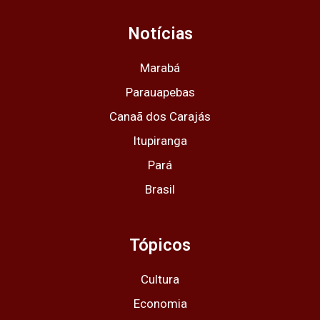
a
b
i
u
s
g
o
t
b
a
Notícias
r
o
t
e
p
a
k
e
p
m
r
Marabá
Parauapebas
Canaã dos Carajás
Itupiranga
Pará
Brasil
Tópicos
Cultura
Economia