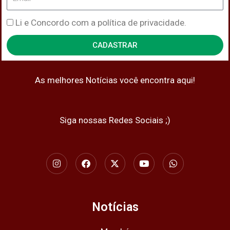
Política
Li e Concordo com a política de privacidade.
de
CADASTRAR
Privacidade
As melhores Notícias você encontra aqui!
Siga nossas Redes Sociais ;)
I
F
X
Y
W
n
a
-
o
h
s
c
t
u
a
t
e
w
t
t
a
b
i
u
s
g
o
t
b
a
Notícias
r
o
t
e
p
a
k
e
p
m
r