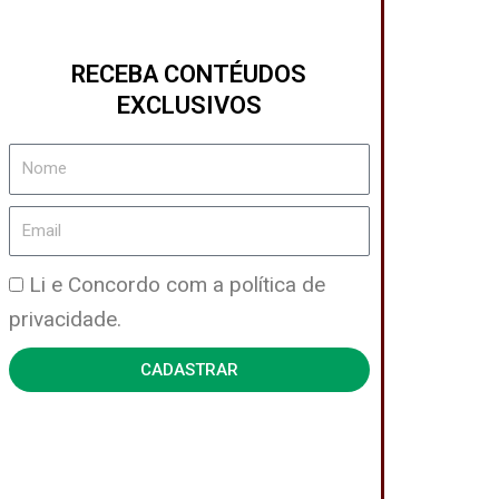
RECEBA CONTÉUDOS
EXCLUSIVOS
Nome
Email
Política
Li e Concordo com a política de
de
privacidade.
Privacidade
CADASTRAR