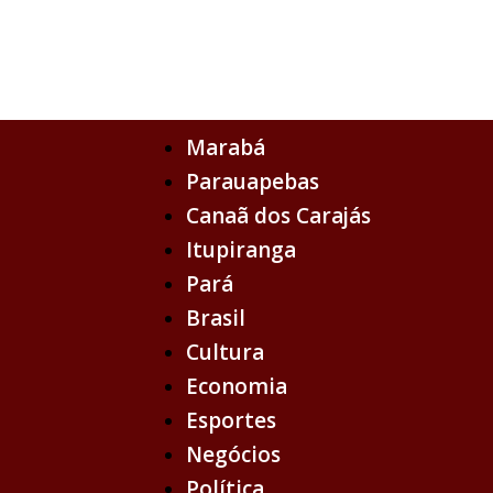
Ir
para
o
conteúdo
Marabá
Parauapebas
Canaã dos Carajás
Itupiranga
Pará
Brasil
Cultura
Economia
Esportes
Negócios
Política