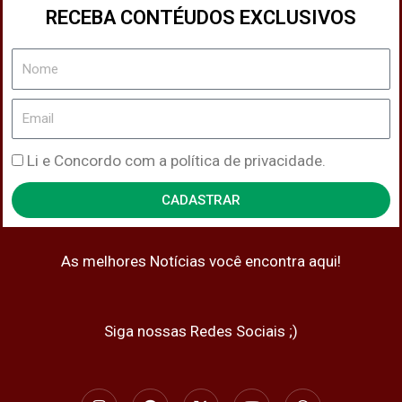
RECEBA CONTÉUDOS EXCLUSIVOS
Nome
Email
Política
Li e Concordo com a política de privacidade.
de
CADASTRAR
Privacidade
As melhores Notícias você encontra aqui!
Siga nossas Redes Sociais ;)
I
F
X
Y
W